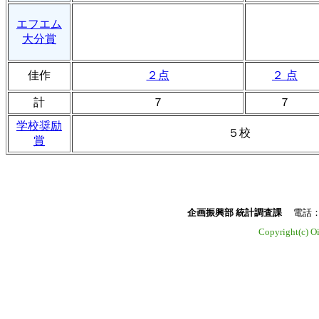
エフエム
大分賞
佳作
２点
２ 点
計
７
７
学校奨励
５校
賞
企画振興部 統計調査課
電話：097-
Copyright(c) Oit