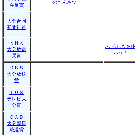
のかんさつ
会長賞
大分合同
新聞社賞
ＮＨＫ
ふ ろしきを
大分放送
おう！
局賞
ＯＢＳ
大分放送
賞
ＴＯＳ
テレビ大
分賞
ＯＡＢ
大分朝日
放送賞