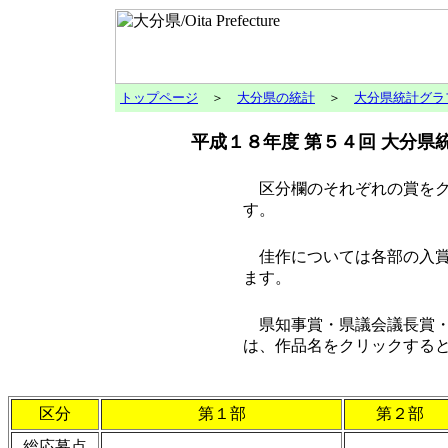
トップページ
＞
大分県の統計
＞
大分県統計グラ
平成１８年度 第５４回 大分
区分欄のそれぞれの賞をク
す。
佳作については各部の入賞
ます。
県知事賞・県議会議長賞・
は、作品名をクリックする
区分
第１部
第２部
総応募点