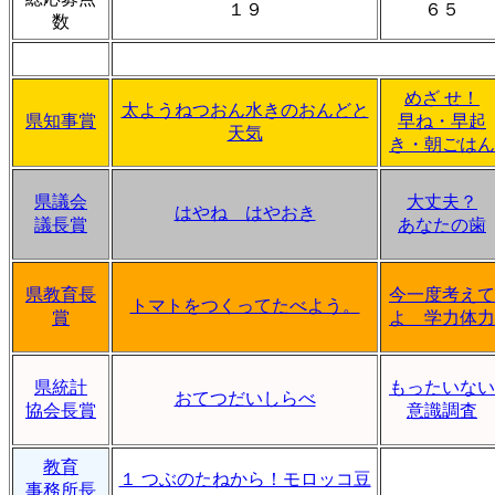
１９
６５
数
めざ せ！
太ようねつおん水きのおんどと
県知事賞
早ね・早起
天気
き・朝ごはん
県議会
大丈夫？
はやね はやおき
議長賞
あなたの歯
県教育長
今一度考えて
トマトをつくってたべよう。
賞
よ 学力体力
県統計
もったいない
おてつだいしらべ
協会長賞
意識調査
教育
１ つぶのたねから！モロッコ豆
事務所長