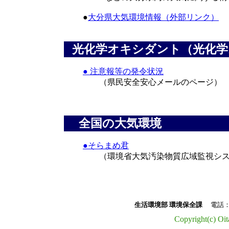
●
大分県大気環境情報（外部リンク）
光化学オキシダント（光化学
● 注意報等の発令状況
（県民安全安心メールのページ）
全国の大気環境
●そらまめ君
（
環境省大気汚染物質広域監視シ
生活環境部 環境保全課
電話：097-
Copyright(c) Oita