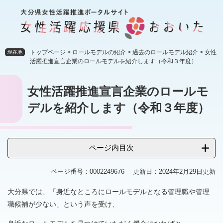
ペ
メ
ー
ニ
ジ
ュ
の
ー
先
を
トップページ
>
ロールモデルの紹介
>
過去のロールモデル紹介
>
女性
現在地
頭
飛
活躍推進宣言企業のロールモデルを紹介します（令和３年度）
で
ば
す
し
本
女性活躍推進宣言企業のロールモ
。
て
文
本
デルを紹介します（令和３年度）
文
へ
ページ内目次
ページ番号：0002249676
更新日：2024年2月29日更新
大分県では、「身近なところにロールモデルとなる管理職や管理
職候補が少ない」という声を受け、