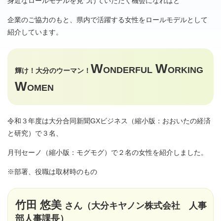
身近なロールモデルを見つけていただく機会になればと
企業のご協力のもと、県内で活躍する女性をロールモデルとして
紹介しています。
W
W
ONDERFUL
ORKING
輝け！大分のウーマン！
W
OMEN
令和３年度は大分合同新聞GXビジネス（縮小版：おおいたの経済
と研究）で３名、
月刊セーノ（縮小版：モグモグ）で２名の女性を紹介しました。
※部署、役職は取材時のもの
竹田 悠美
さん（大
分キヤノン株式会社 人事
部人事課長）