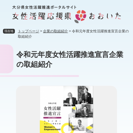
ペ
メ
ー
ニ
ジ
ュ
の
ー
先
を
トップページ
>
企業の取組紹介
>
令和元年度女性活躍推進宣言企業の
現在地
頭
飛
取組紹介
で
ば
す
し
本
令和元年度女性活躍推進宣言企業
。
て
文
本
の取組紹介
文
へ