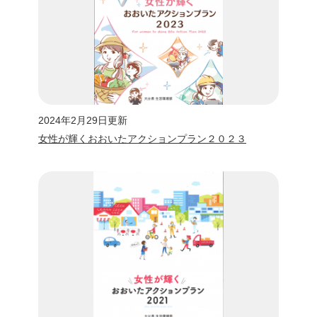
2024年2月29日更新
女性が輝くおおいたアクションプラン２０２３