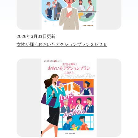
2026年3月31日更新
女性が輝くおおいたアクションプラン２０２６