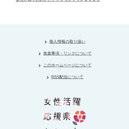
個人情報の取り扱い
免責事項・リンクについて
このホームページについて
RSS配信について