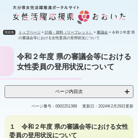
ペ
メ
ー
ニ
ジ
ュ
の
ー
先
を
トップページ
>
計画・資料（リーフレット）
>
審議会
>
令和２年度 県
現在地
頭
飛
の審議会等における女性委員の登用状況について
で
ば
す
し
本
令和２年度 県の審議会等における
。
て
文
本
女性委員の登用状況について
文
へ
ページ内目次
ページ番号：0002251388
更新日：2024年2月29日更新
１ 令和２年度 県の審議会等における女性
委員の登用状況について