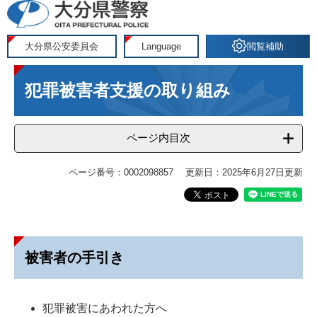
ペ
メ
ー
ニ
ジ
ュ
大分県公安委員会
Language
閲覧補助
の
ー
本
先
を
犯罪被害者支援の取り組み
文
頭
飛
で
ば
す
し
ページ内目次
。
て
本
ページ番号：0002098857
更新日：2025年6月27日更新
文
へ
被害者の手引き
犯罪被害にあわれた方へ