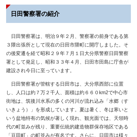
日田警察署の紹介
日田警察署は、明治９年２月、警察署の前身である第
３隈出張所として現在の日田市隈町に開庁しました。そ
の後変遷を経て昭和２９年７月１日大分県警察日田警察
署として発足し、昭和３３年４月、日田市田島に庁舎が
建設され今日に至っています。
日田警察署が管轄する日田市は、大分県西部に位置
し、人口は約７万２千人、面積は約６６０km2で中心市
街地は、筑後川水系の多くの河川が流れ込み「水郷（す
いきょう）」を形成しています。夏は暑く、冬は寒いと
いう盆地特有の気候が著しく現れ、観光面では、天領時
代の町並みが残り、重要伝統的建造物群保存地区である
「豆田町」の町並みが有名です。さらに、日田市は様々