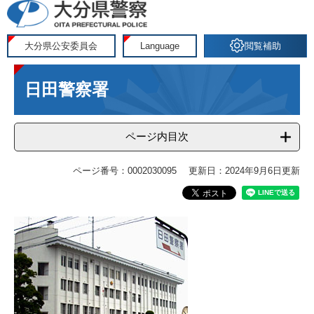
ペ
メ
ー
ニ
ジ
ュ
大分県公安委員会
Language
閲覧補助
の
ー
本
先
を
日田警察署
文
頭
飛
で
ば
す
し
ページ内目次
。
て
本
ページ番号：0002030095
更新日：2024年9月6日更新
文
へ