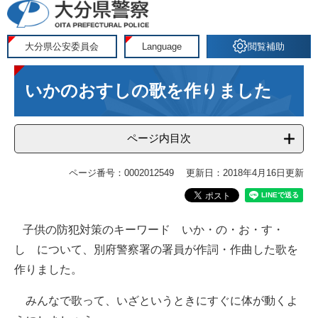
ペ
メ
ー
ニ
ジ
ュ
大分県公安委員会
Language
閲覧補助
の
ー
本
先
を
いかのおすしの歌を作りました
文
頭
飛
で
ば
す
し
ページ内目次
。
て
本
ページ番号：0002012549
更新日：2018年4月16日更新
文
へ
子供の防犯対策のキーワード いか・の・お・す・
し について、別府警察署の署員が作詞・作曲した歌を
作りました。
みんなで歌って、いざというときにすぐに体が動くよ