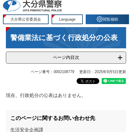
ペ
メ
ー
ニ
ジ
ュ
大分県公安委員会
Language
閲覧補助
の
ー
本
先
を
警備業法に基づく行政処分の公表
文
頭
飛
で
ば
す
し
ページ内目次
。
て
本
ページ番号：0002108779
更新日：2025年9月5日更新
文
へ
現在、行政処分の公表はありません。
このページに関するお問い合わせ先
生活安全企画課