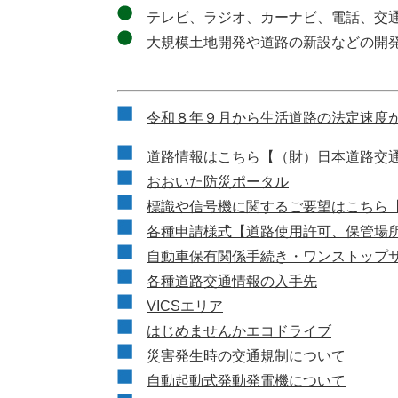
テレビ、ラジオ、カーナビ、電話、交通
大規模土地開発や道路の新設などの開発
​
令和８年９月から生活道路の法定速度
道路情報はこちら【（財）日本道路交
おおいた防災ポータル
標識や信号機に関するご要望はこちら【標
各種申請様式【道路使用許可、保管場
自動車保有関係手続き・ワンストップサ
各種道路交通情報の入手先
VICSエリア
はじめませんかエコドライブ
災害発生時の交通規制について
自動起動式発動発電機について