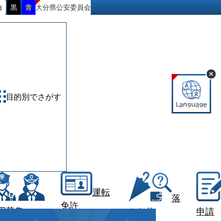
大分県公安委員会
白
黒
青
目的別でさがす
運転
落
免許
用募集
とし物
申請