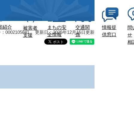
察紹介
まちの安
交通関
情報提
問
被害者
0002105841
更新日：2025年12月15日更新
全情報
係
供窓口
せ
支援
相