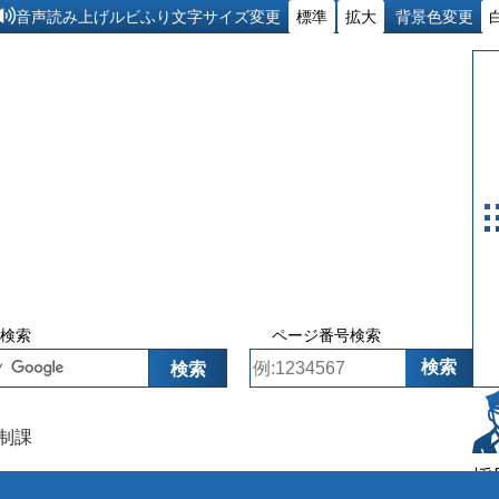
ルビふり
音声読み上げ
文字サイズ変更
標準
拡大
背景色変更
検索
ページ番号検索
制課
採