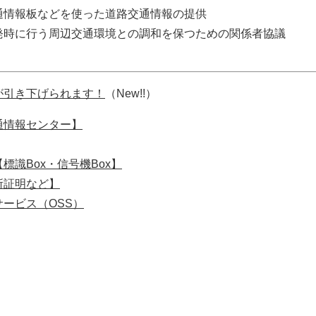
情報板などを使った道路交通情報の提供
時に行う周辺交通環境との調和を保つための関係者協議
が引き下げられます！
（New!!）
通情報センター】
識Box・信号機Box】
所証明など】
ービス（OSS）