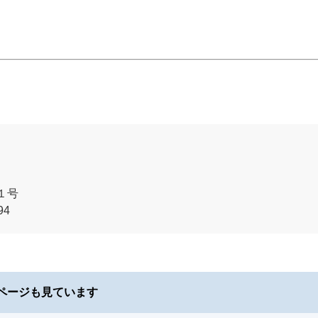
１号
94
ページも見ています