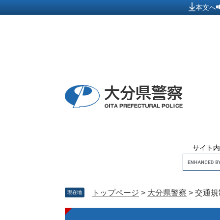
ペ
メ
本文へ
ー
ニ
ジ
ュ
の
ー
先
を
頭
飛
で
ば
す
し
。
て
本
文
へ
サイト内
トップページ
>
大分県警察
>
交通規
現在地
本