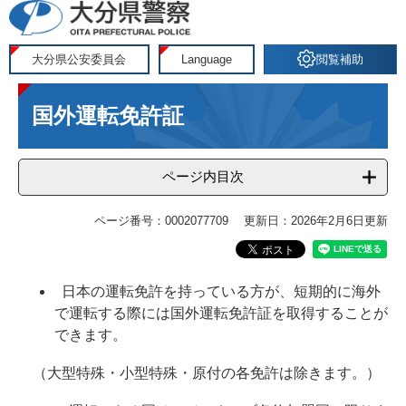
ペ
メ
ー
ニ
ジ
ュ
大分県公安委員会
Language
閲覧補助
の
ー
本
先
を
国外運転免許証
文
頭
飛
で
ば
す
し
ページ内目次
。
て
本
ページ番号：0002077709
更新日：2026年2月6日更新
文
へ
日本の運転免許を持っている方が、短期的に海外
で運転する際には国外運転免許証を取得することが
できます。
（大型特殊・小型特殊・原付の各免許は除きます。）