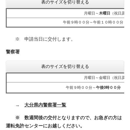
表のサイズを切り替える
月曜日～
木曜日
（祝日及び
午前９時００分～午前１０時００分 
※ 申請当日に交付します。
警察署
表のサイズを切り替える
月曜日～金曜日（祝日及び
午前９時００分～
午後0時００分
→
大分県内警察署一覧
※ 数週間後の交付となりますので、お急ぎの方は
運転免許センターにお越しください。