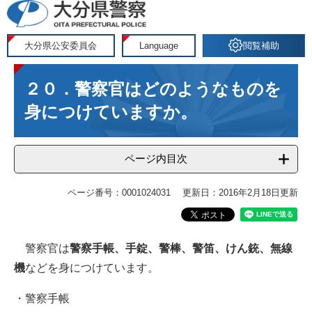
ペ
メ
ー
ニ
ジ
ュ
大分県公安委員会
Language
閲覧補助
の
ー
本
先
を
２０．警察官はどのようなものを
文
頭
飛
で
ば
身につけていますか。
す
し
。
て
ページ内目次
本
文
へ
ページ番号：0001024031
更新日：2016年2月18日更新
警察官は
警察手帳、手錠、警棒、警笛、けん銃、無線
機
などを身につけています。
・警察手帳