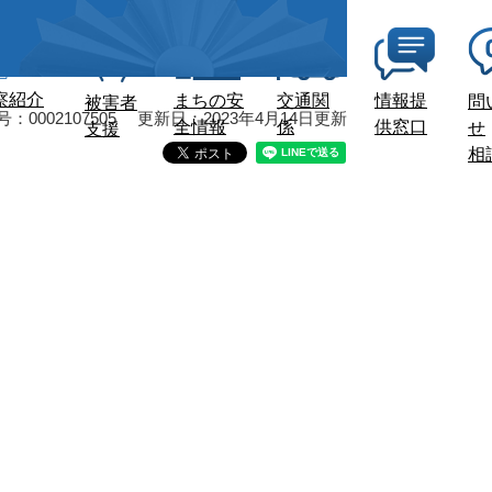
察紹介
まちの安
交通関
情報提
問
被害者
0002107505
更新日：2023年4月14日更新
全情報
係
供窓口
せ
支援
相