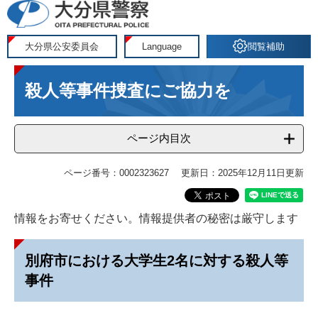
ペ
メ
ー
ニ
ジ
ュ
大分県公安委員会
Language
閲覧補助
の
ー
本
先
を
殺人等事件捜査にご協力を
文
頭
飛
で
ば
す
し
ページ内目次
。
て
本
ページ番号：0002323627
更新日：2025年12月11日更新
文
へ
情報をお寄せください。情報提供者の秘密は厳守します
別府市における大学生2名に対する殺人等
事件