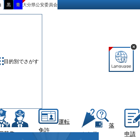
大分県公安委員会
白
黒
青
目的別でさがす
運転
落
免許
用募集
とし物
申請