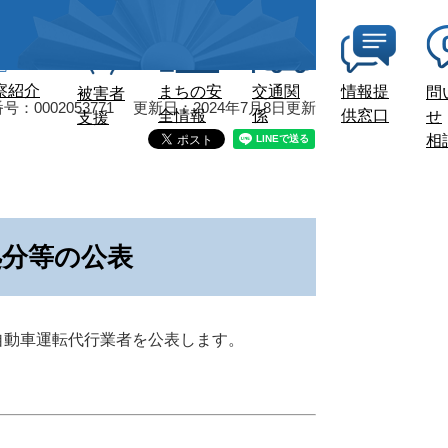
察紹介
まちの安
交通関
情報提
問
被害者
：0002053771
更新日：2024年7月8日更新
全情報
係
供窓口
せ
支援
相
処分等の公表
自動車運転代行業者を公表します。