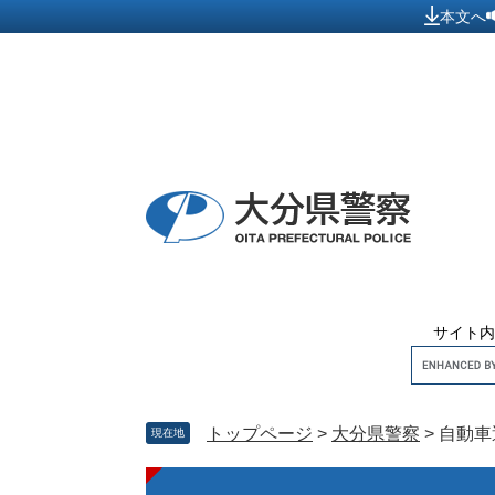
ペ
メ
本文へ
ー
ニ
ジ
ュ
の
ー
先
を
頭
飛
で
ば
す
し
。
て
本
文
へ
サイト内
トップページ
>
大分県警察
>
自動車
現在地
本