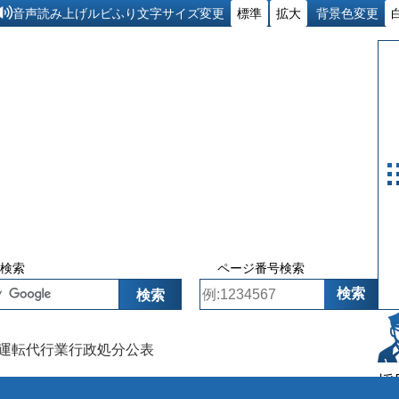
ルビふり
音声読み上げ
文字サイズ変更
標準
拡大
背景色変更
検索
ページ番号検索
運転代行業行政処分公表
採