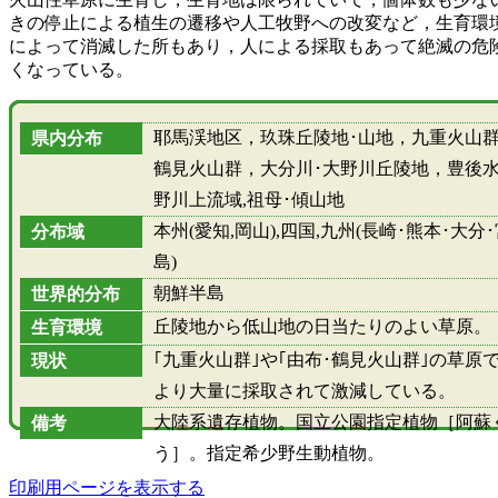
きの停止による植生の遷移や人工牧野への改変など，生育環
によって消滅した所もあり，人による採取もあって絶滅の危
くなっている。
耶馬渓地区，玖珠丘陵地･山地，九重火山群
県内分布
鶴見火山群，大分川･大野川丘陵地，豊後
野川上流域,祖母･傾山地
本州(愛知,岡山),四国,九州(長崎･熊本･大分
分布域
島)
朝鮮半島
世界的分布
丘陵地から低山地の日当たりのよい草原。
生育環境
｢九重火山群｣や｢由布･鶴見火山群｣の草原
現状
より大量に採取されて激減している。
大陸系遺存植物。国立公園指定植物［阿蘇
備考
う］。指定希少野生動植物。
印刷用ページを表示する