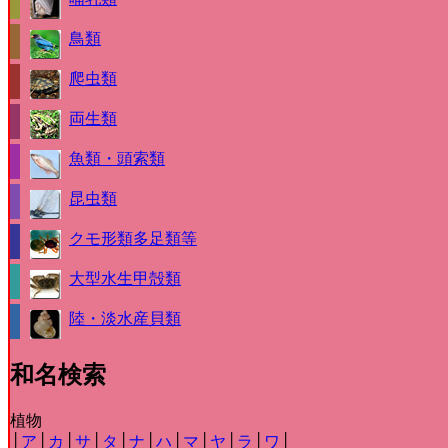
鳥類
爬虫類
両生類
魚類・頭索類
昆虫類
クモ形類多足類等
大型水生甲殻類
陸・淡水産貝類
和名検索
植物
│
ア
│
カ
│
サ
│
タ
│
ナ
│
ハ
│
マ
│
ヤ
│
ラ
│
ワ
│