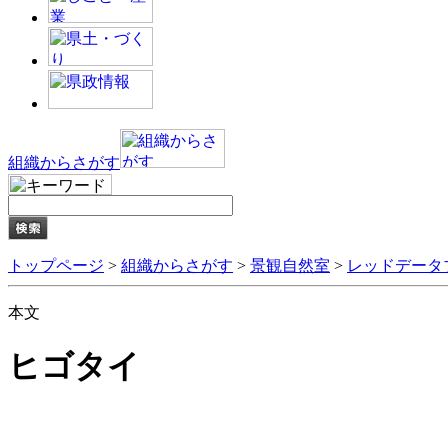
組織からさがす
トップページ
>
組織からさがす
>
景観自然室
>
レッドデータ
本文
ヒゴタイ