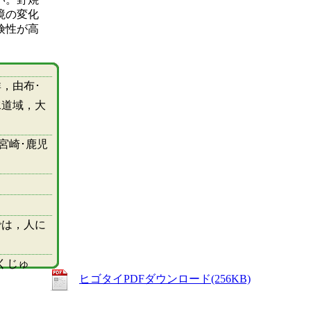
境の変化
険性が高
，由布･
水道域，大
･宮崎･鹿児
では，人に
くじゅ
ヒゴタイPDFダウンロード(256KB)