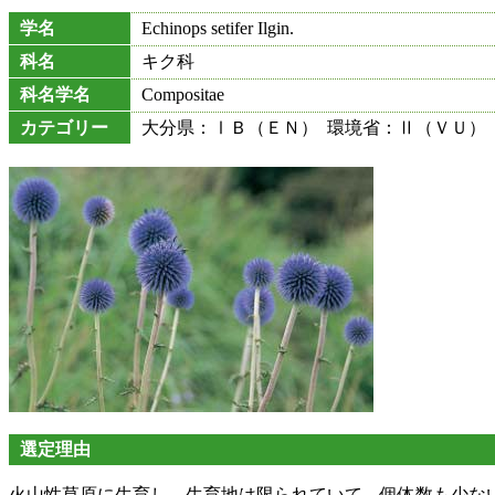
学名
Echinops setifer Ilgin.
科名
キク科
科名学名
Compositae
カテゴリー
大分県：ⅠＢ（ＥＮ） 環境省：Ⅱ（ＶＵ）
選定理由
火山性草原に生育し，生育地は限られていて，個体数も少な