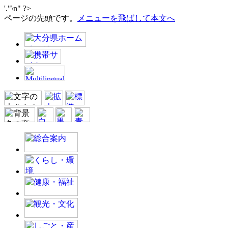
'."\n" ?>
ページの先頭です。
メニューを飛ばして本文へ