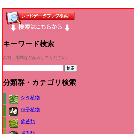
キーワード検索
名前、地域など記入してください。
分類群・カテゴリ検索
シダ植物
種子植物
蘚苔類
哺乳類