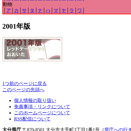
動物
│
ア
│
カ
│
サ
│
タ
│
ナ
│
ハ
│
マ
│
ヤ
│
ラ
│
ワ
│
2001年版
1つ前のページに戻る
このページの先頭へ
個人情報の取り扱い
免責事項・リンクについて
このホームページについて
RSS配信について
大分県庁
〒870-8501 大分市大手町3丁目1番1号（
県庁への行