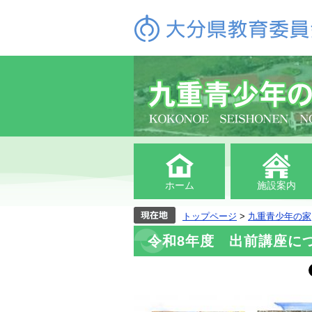
ホーム
施設案内
トップページ
>
九重青少年の家
令和8年度 出前講座に