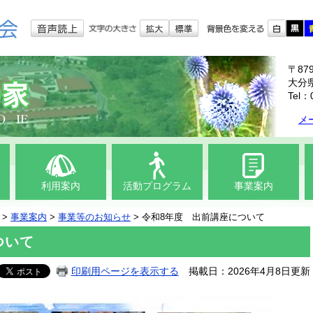
〒879
大分県
Tel：
メ
利用案内
活動
プログラム
事業案内
>
事業案内
>
事業等のお知らせ
>
令和8年度 出前講座について
ついて
印刷用ページを表示する
掲載日：2026年4月8日更新