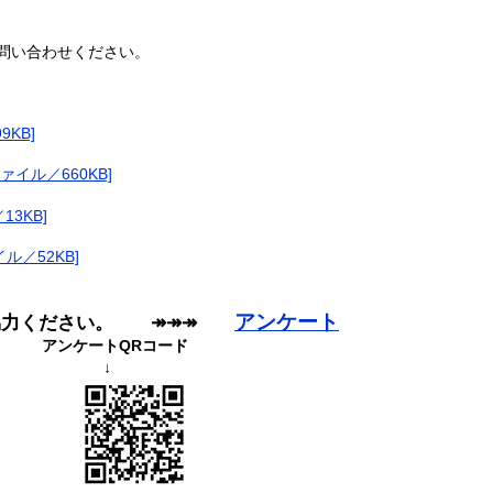
問い合わせください。
KB]
イル／660KB]
13KB]
ル／52KB]
アンケート
ご協力ください。 ↠↠↠
​
アンケートQRコード
↓