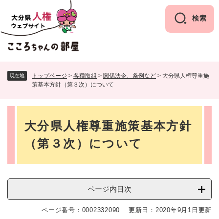
ペ
メニューを飛ばして本文へ
ー
検索
ジ
の
先
頭
で
トップページ
>
各種取組
>
関係法令、条例など
>
大分県人権尊重施
現在地
す
策基本方針（第３次）について
。
本
大分県人権尊重施策基本方針
文
（第３次）について
ページ内目次
ページ番号：0002332090
更新日：2020年9月1日更新