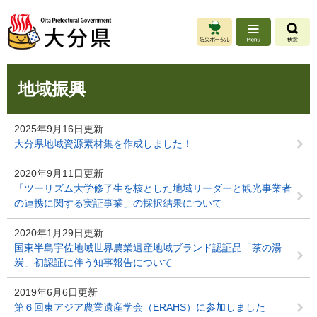
ペ
メ
ー
ニ
ジ
ュ
の
ー
先
を
本
頭
飛
地域振興
文
で
ば
す
し
。
て
2025年9月16日更新
本
大分県地域資源素材集を作成しました！
文
へ
2020年9月11日更新
「ツーリズム大学修了生を核とした地域リーダーと観光事業者
の連携に関する実証事業」の採択結果について
2020年1月29日更新
国東半島宇佐地域世界農業遺産地域ブランド認証品「茶の湯
炭」初認証に伴う知事報告について
2019年6月6日更新
第６回東アジア農業遺産学会（ERAHS）に参加しました