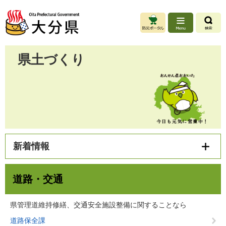
ペ
メ
ー
ニ
ジ
ュ
の
ー
先
を
県土づくり
頭
飛
で
ば
す
し
。
て
本
文
へ
本
文
新着情報
道路・交通
県管理道維持修繕、交通安全施設整備に関することなら
道路保全課