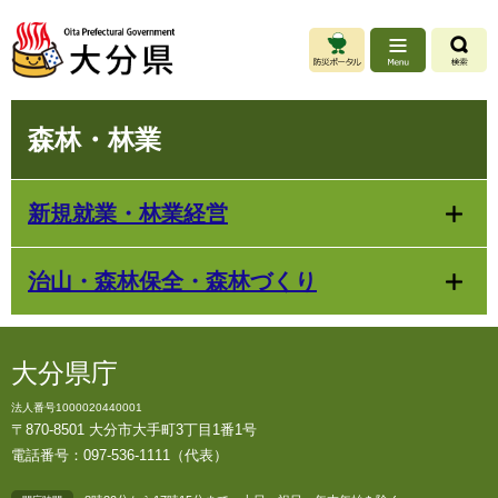
ペ
メ
ー
ニ
ジ
ュ
の
ー
先
を
本
頭
飛
森林・林業
文
で
ば
す
し
。
て
新規就業・林業経営
本
文
へ
治山・森林保全・森林づくり
大分県庁
法人番号1000020440001
〒870-8501 大分市大手町3丁目1番1号
電話番号：097-536-1111（代表）