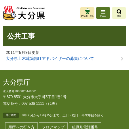
ペ
メ
ー
ニ
ジ
ュ
の
ー
先
を
本
頭
飛
公共工事
文
で
ば
す
し
。
て
2011年5月9日更新
本
大分県土木建築部ITアドバイザーの募集について
文
へ
大分県庁
法人番号1000020440001
〒870-8501 大分市大手町3丁目1番1号
電話番号：097-536-1111（代表）
8時30分から17時15分まで、土日・祝日・年末年始を除く
開庁時間
県庁への行き方
フロアマップ
組織別電話番号