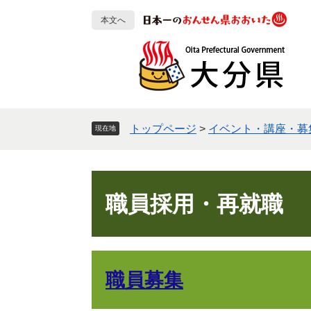
ペ
メ
本文へ
ー
ニ
ジ
ュ
の
ー
先
を
頭
飛
で
ば
す
し
トップページ
>
イベント・講座・募
現在地
。
て
本
文
本
へ
文
職員採用・再就職
職員募集