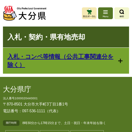
ペ
メ
ー
ニ
ジ
ュ
の
ー
先
を
本
頭
飛
入札・契約・県有地売却
文
で
ば
す
し
。
て
入札・コンペ等情報（公共工事関連分を
本
除く）
文
へ
大分県庁
法人番号1000020440001
〒870-8501 大分市大手町3丁目1番1号
電話番号：097-536-1111（代表）
8時30分から17時15分まで、土日・祝日・年末年始を除く
開庁時間