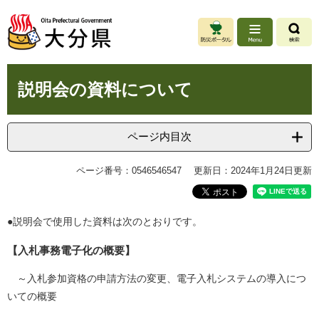
ペ
メ
ー
ニ
ジ
ュ
の
ー
先
を
本
頭
飛
説明会の資料について
文
で
ば
す
し
。
て
ページ内目次
本
文
ページ番号：0546546547
更新日：2024年1月24日更新
へ
●説明会で使用した資料は次のとおりです。
【入札事務電子化の概要】
～入札参加資格の申請方法の変更、電子入札システムの導入につ
いての概要