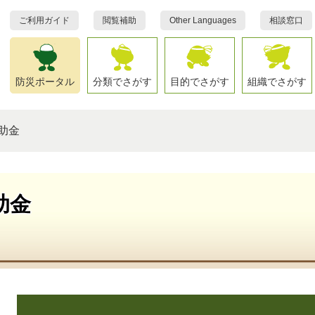
ご利用ガイド
閲覧補助
Other Languages
相談窓口
防災ポータル
分類でさがす
目的でさがす
組織でさがす
助金
助金
本