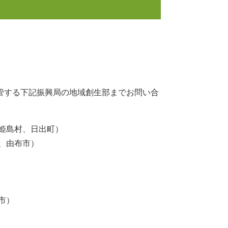
管する下記振興局の地域創生部までお問い合
市、姫島村、日出町）
市、由布市）
佐市）