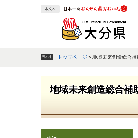
ペ
メ
本文へ
ー
ニ
ジ
ュ
の
ー
先
を
頭
飛
で
ば
す
し
トップページ
>
地域未来創造総合補
現在地
。
て
本
文
へ
地域未来創造総合補