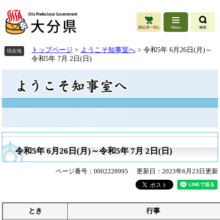
ペ
ペ
メ
ー
ー
ニ
ジ
ジ
ュ
の
の
ー
先
先
を
頭
頭
飛
トップページ
>
ようこそ知事室へ
>
令和5年 6月26日(月)～
現在地
で
で
ば
令和5年 7月 2日(日)
す。
す。
し
本
て
文
本
文
へ
令和5年 6月26日(月)～令和5年 7月 2日(日)
ページ番号：0002228995
更新日：2023年6月23日更新
とき
行事