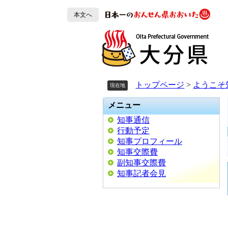
ペ
ペ
メ
ー
ー
ニ
本文へ
ジ
ジ
ュ
の
の
ー
先
先
を
頭
頭
飛
で
で
ば
す。
す。
し
トップページ
>
ようこそ
現在地
て
本
メニュー
文
知事通信
へ
行動予定
知事プロフィール
知事交際費
副知事交際費
知事記者会見