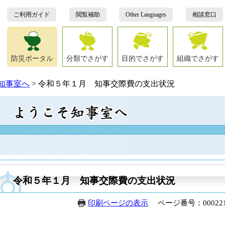
ご利用ガイド
閲覧補助
Other Languages
相談窓口
防災ポータル
分類でさがす
目的でさがす
組織でさがす
知事室へ
>
令和５年１月 知事交際費の支出状況
本
文
令和５年１月 知事交際費の支出状況
印刷ページの表示
ページ番号：000221