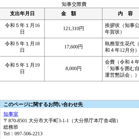
知事交際費
支出年月日
金 額
内 容
令和５年１月16
挨拶状（知事
121,310円
日
年賀状）
令和５年１月18
執務室生花代
17,600円
日
和４年12月分
会費（令和４
令和５年１月19
8,000円
「知事を囲む
日
運営懇話会」
このページに関するお問い合わせ先
知事室
〒870-8501
大分市大手町3-1-1（大分県庁本庁舎4階）
総務班
Tel：097-506-2213