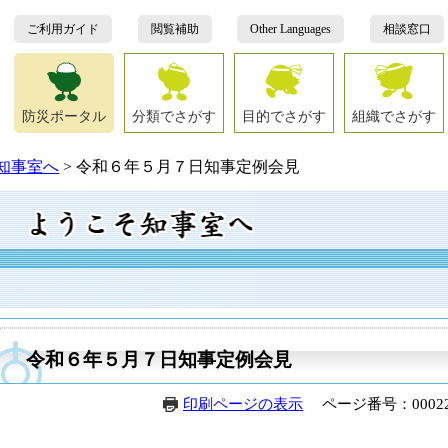
ご利用ガイド
閲覧補助
Other Languages
相談窓口
防災ポータル
分類でさがす
目的でさがす
組織でさがす
知事室へ
>
令和６年５月７日知事定例会見
本
文
令和６年５月７日知事定例会見
印刷ページの表示
ページ番号：00022