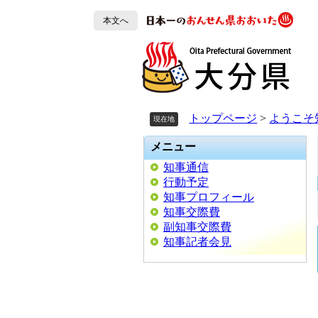
ペ
ペ
メ
ー
ー
ニ
本文へ
ジ
ジ
ュ
の
の
ー
先
先
を
頭
頭
飛
で
で
ば
す。
す。
し
トップページ
>
ようこそ
現在地
て
本
メニュー
文
知事通信
へ
行動予定
知事プロフィール
知事交際費
副知事交際費
知事記者会見