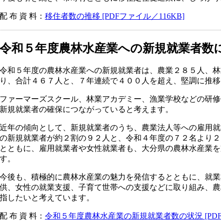
配 布 資 料：
移住者数の推移 [PDFファイル／116KB]
令和５年度農林水産業への新規就業者数
令和５年度の農林水産業への新規就業者は、農業２８５人、林
り、合計４６７人と、７年連続で４００人を超え、堅調に推移
ファーマーズスクール、林業アカデミー、漁業学校などの研修
新規就業者の確保につながっていると考えます。
近年の傾向として、新規就業者のうち、農業法人等への雇用就
の新規就業者が約２割の９２人と、令和４年度の７２名より２
とともに、雇用就業者や女性就業者も、大分県の農林水産業を
す。
今後も、積極的に農林水産業の魅力を発信するとともに、就業
供、女性の就業支援、子育て世帯への支援などに取り組み、農
指したいと考えています。
配 布 資 料：
令和５年度農林水産業の新規就業者数の状況 [PDFフ