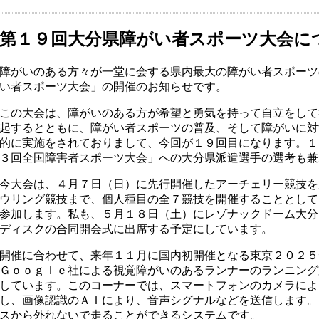
第１９回大分県障がい者スポーツ大会に
障がいのある方々が一堂に会する県内最大の障がい者スポーツ
い者スポーツ大会」の開催のお知らせです。
この大会は、障がいのある方が希望と勇気を持って自立をして
起するとともに、障がい者スポーツの普及、そして障がいに対
的に実施をされておりまして、今回が１９回目になります。１
３回全国障害者スポーツ大会」への大分県派遣選手の選考も兼
今大会は、４月７日（日）に先行開催したアーチェリー競技を
ウリング競技まで、個人種目の全７競技を開催することとして
参加します。私も、５月１８日（土）にレゾナックドーム大分
ディスクの合同開会式に出席する予定にしています。
開催に合わせて、来年１１月に国内初開催となる東京２０２５
Ｇｏｏｇｌｅ社による視覚障がいのあるランナーのランニング
しています。このコーナーでは、スマートフォンのカメラによ
し、画像認識のＡＩにより、音声シグナルなどを送信します。
スから外れないで走ることができるシステムです。