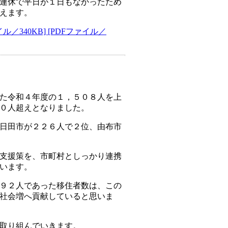
連休で平日が１日もなかったため
えます。
340KB] [PDFファイル／
た令和４年度の１，５０８人を上
０人超えとなりました。
日田市が２２６人で２位、由布市
支援策を、市町村としっかり連携
います。
９２人であった移住者数は、この
社会増へ貢献していると思いま
取り組んでいきます。