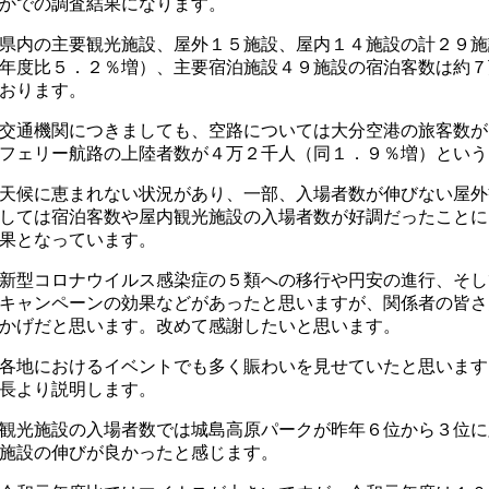
かでの調査結果になります。
県内の主要観光施設、屋外１５施設、屋内１４施設の計２９施
年度比５．２％増）、主要宿泊施設４９施設の宿泊客数は約７
おります。
交通機関につきましても、空路については大分空港の旅客数が
フェリー航路の上陸者数が４万２千人（同１．９％増）という
天候に恵まれない状況があり、一部、入場者数が伸びない屋外
しては宿泊客数や屋内観光施設の入場者数が好調だったことに
果となっています。
新型コロナウイルス感染症の５類への移行や円安の進行、そし
キャンペーンの効果などがあったと思いますが、関係者の皆さ
かげだと思います。改めて感謝したいと思います。
各地におけるイベントでも多く賑わいを見せていたと思います
長より説明します。
観光施設の入場者数では城島高原パークが昨年６位から３位に
施設の伸びが良かったと感じます。