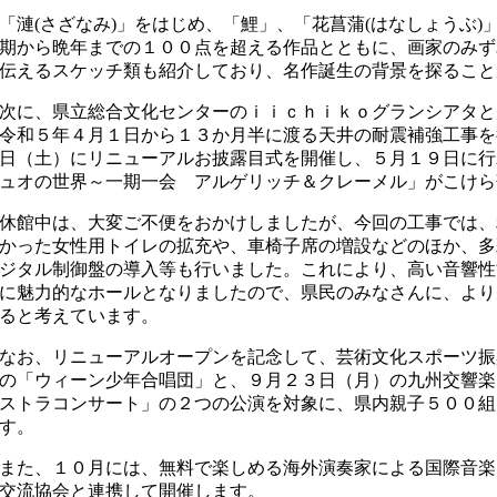
「漣(さざなみ)」をはじめ、「鯉」、「花菖蒲(はなしょうぶ
期から晩年までの１００点を超える作品とともに、画家のみず
伝えるスケッチ類も紹介しており、名作誕生の背景を探ること
次に、県立総合文化センターのｉｉｃｈｉｋｏグランシアタと
令和５年４月１日から１３か月半に渡る天井の耐震補強工事を
日（土）にリニューアルお披露目式を開催し、５月１９日に行
ュオの世界～一期一会 アルゲリッチ＆クレーメル」がこけら
休館中は、大変ご不便をおかけしましたが、今回の工事では、
かった女性用トイレの拡充や、車椅子席の増設などのほか、多
ジタル制御盤の導入等も行いました。これにより、高い音響性
に魅力的なホールとなりましたので、県民のみなさんに、より
ると考えています。
なお、リニューアルオープンを記念して、芸術文化スポーツ振
の「ウィーン少年合唱団」と、９月２３日（月）の九州交響楽
ストラコンサート」の２つの公演を対象に、県内親子５００組
す。
また、１０月には、無料で楽しめる海外演奏家による国際音楽
交流協会と連携して開催します。