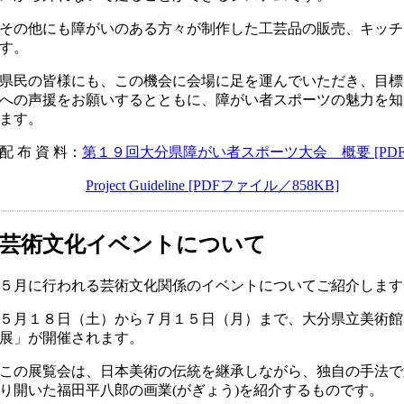
その他にも障がいのある方々が制作した工芸品の販売、キッチ
す。
県民の皆様にも、この機会に会場に足を運んでいただき、目標
への声援をお願いするとともに、障がい者スポーツの魅力を知
ます。
配 布 資 料：
第１９回大分県障がい者スポーツ大会 概要 [PDFフ
Project Guideline [PDFファイル／858KB]
芸術文化イベントについて
５月に行われる芸術文化関係のイベントについてご紹介します
５月１８日（土）から７月１５日（月）まで、大分県立美術館
展」が開催されます。
この展覧会は、日本美術の伝統を継承しながら、独自の手法で
り開いた福田平八郎の画業(がぎょう)を紹介するものです。