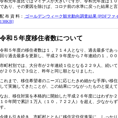
令和元年度比ではマイナスが大きいですが、令和元年度は１０
であり、その要因を除けば、コロナ前の水準に戻った結果と言
​配 布 資 料：
ゴールデンウィーク観光動向調査結果 [PDFファイル／
138KB]
令和５年度移住者数について
令和５年度の移住者数は１，７１４人となり、過去最多であっ
回り過去最多を更新し、平成２９年度から７年連続の１，００
市町村別では、大分市が２年連続１位となる２２９人、続いて
が２０５人で３位と、昨年と同じ順となりました。
これまで、移住希望者のニーズに応じたきめ細かな手厚い移住
して実施してきたことが、この結果につながったものと捉えて
なお、移住対策を本格的に開始した平成２６年度にはわずか２
１０年間で累計１万人（１０，７２２人）を超え、少なからず
す。
今後も引き続き、市町村とともに移住定住促進策に、しっかり