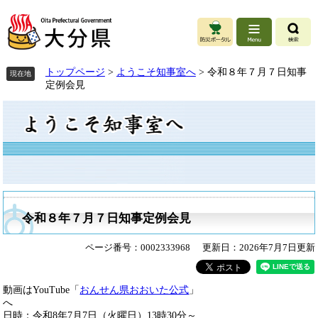
ペ
ペ
メ
ー
ー
ニ
ジ
ジ
ュ
の
の
ー
先
先
を
頭
頭
飛
トップページ
>
ようこそ知事室へ
>
令和８年７月７日知事
現在地
で
で
ば
定例会見
す。
す。
し
本
て
文
本
文
へ
令和８年７月７日知事定例会見
ページ番号：0002333968
更新日：2026年7月7日更新
動画はYouTube「
おんせん県おおいた公式
」
日時：令和8年7月7日（火曜日）13時30分～