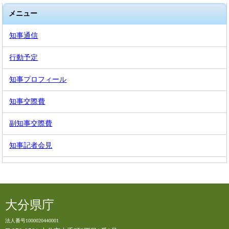
メニュー
知事通信
行動予定
知事プロフィール
知事交際費
副知事交際費
知事記者会見
大分県庁
法人番号1000020440001