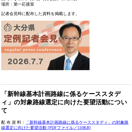
場所：第一応接室
記者会見時に配布した資料を掲載します。
「新幹線基本計画路線に係るケーススタデ
ィ」の対象路線選定に向けた要望活動につい
て
​配 布 資 料：
「新幹線基本計画路線に係るケーススタディ」の対象路
線選定に向けた要望活動 [PDFファイル／510KB]