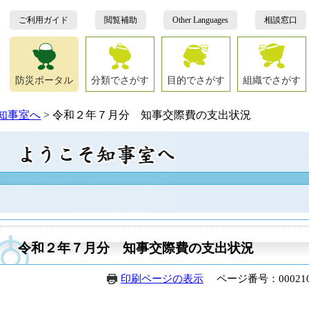
ご利用ガイド
閲覧補助
Other Languages
相談窓口
防災ポータル
分類でさがす
目的でさがす
組織でさがす
知事室へ
>
令和２年７月分 知事交際費の支出状況
本
文
令和２年７月分 知事交際費の支出状況
印刷ページの表示
ページ番号：000210