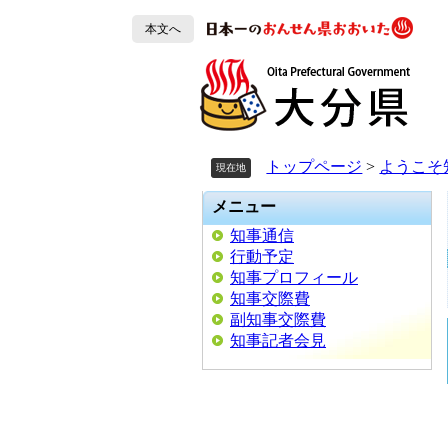
ペ
ペ
メ
ー
ー
ニ
本文へ
ジ
ジ
ュ
の
の
ー
先
先
を
頭
頭
飛
で
で
ば
す。
す。
し
トップページ
>
ようこそ
現在地
て
本
メニュー
文
知事通信
へ
行動予定
知事プロフィール
知事交際費
副知事交際費
知事記者会見