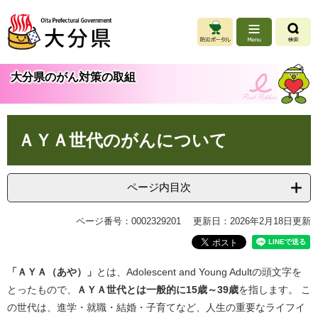
ペ
メ
ー
ニ
ジ
ュ
の
ー
先
を
大分県のがん対策の取組
頭
飛
で
ば
す
し
本
。
て
ＡＹＡ世代のがんについて
文
本
文
へ
ページ内目次
ページ番号：0002329201
更新日：2026年2月18日更新
「ＡＹＡ（あや）」
とは、Adolescent and Young Adultの頭文字を
とったもので、
ＡＹＡ世代とは一般的に15歳～39歳
を指します。 こ
の世代は、進学・就職・結婚・子育てなど、人生の重要なライフイ