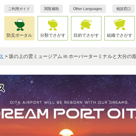
ご利用ガイド
閲覧補助
Other Languages
相談窓口
防災ポータル
分類でさがす
目的でさがす
組織でさがす
ス
>
坂の上の雲ミュージアム in ホーバーターミナルと大分の
ス