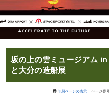
本
文
坂の上の雲ミュージアム i
と大分の造船展
印刷ページの表示
ページ番号：