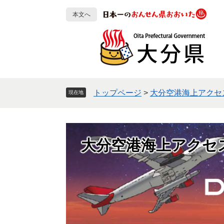
ペ
メ
本文へ
ー
ニ
ジ
ュ
の
ー
先
を
頭
飛
で
ば
す
し
トップページ
>
大分空港海上アクセ
現在地
。
て
本
文
へ
大分空港海上アクセ