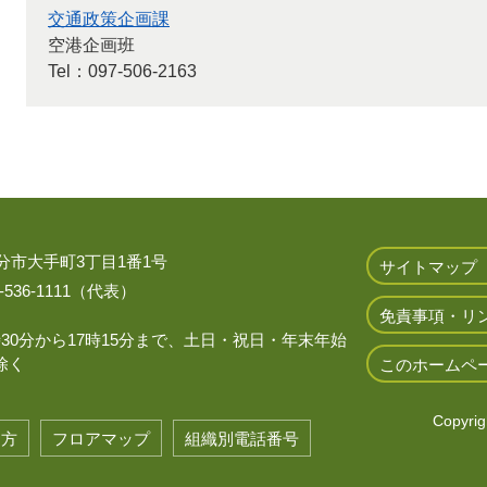
交通政策企画課
空港企画班
Tel：097-506-2163
 大分市大手町3丁目1番1号
サイトマップ
536-1111（代表）
免責事項・リ
時30分から17時15分まで、土日・祝日・年末年始
除く
このホームペ
Copyrigh
き方
フロアマップ
組織別電話番号