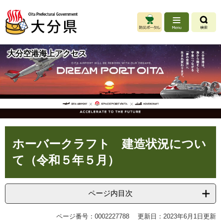
ペ
メ
ー
ニ
ジ
ュ
の
ー
先
を
大分空港海上アクセス
頭
飛
で
ば
す
し
。
て
本
文
へ
本
ホーバークラフト 建造状況につい
文
て（令和５年５月）
ページ内目次
ページ番号：0002227788
更新日：2023年6月1日更新