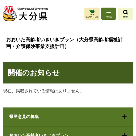
ペ
メ
ー
ニ
ジ
ュ
の
ー
先
を
頭
飛
おおいた高齢者いきいきプラン（大分県高齢者福祉計
で
ば
画・介護保険事業支援計画）
す
し
。
て
本
本
文
開催のお知らせ
文
へ
現在、掲載されている情報はありません。
県民意見の募集
おおいた高齢者いきいきプラン