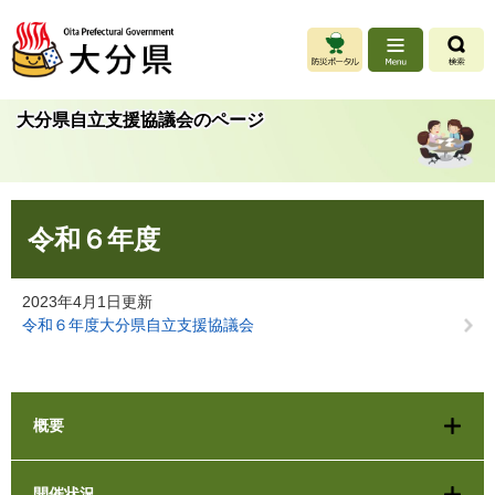
ペ
メ
ー
ニ
ジ
ュ
の
ー
先
を
大分県自立支援協議会のページ
頭
飛
で
ば
す
し
。
て
本
本
令和６年度
文
文
へ
2023年4月1日更新
令和６年度大分県自立支援協議会
概要
開催状況