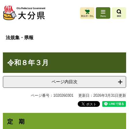
ペ
メ
ー
ニ
ジ
ュ
の
ー
先
を
頭
飛
法規集・県報
で
ば
す
し
。
て
本
本
令和８年３月
文
文
へ
ページ内目次
ページ番号：1020260301
更新日：2026年3月31日更新
定 期