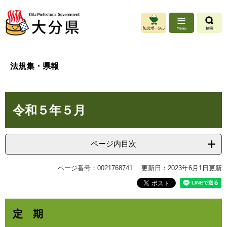
ペ
メ
ー
ニ
ジ
ュ
の
ー
先
を
頭
飛
法規集・県報
で
ば
す
し
。
て
本
本
令和５年５月
文
文
へ
ページ内目次
ページ番号：0021768741
更新日：2023年6月1日更新
定 期