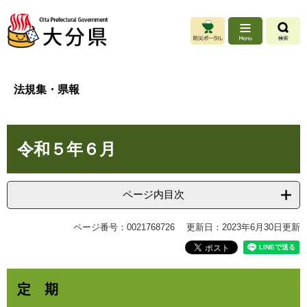
ペ
メ
ー
ニ
ジ
ュ
の
ー
先
を
頭
飛
法規集・県報
で
ば
す
し
。
て
本
本
令和５年６月
文
文
へ
ページ内目次
ページ番号：0021768726
更新日：2023年6月30日更新
定 期