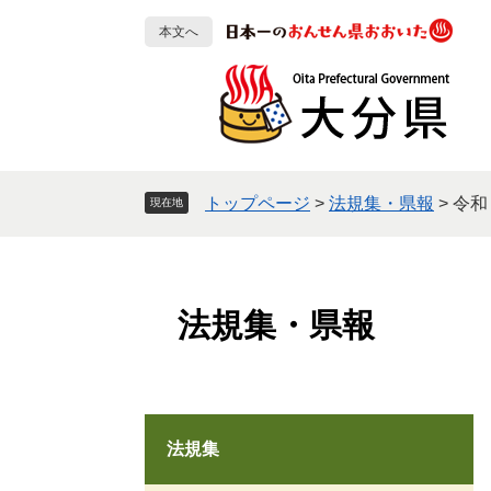
ペ
メ
本文へ
ー
ニ
ジ
ュ
の
ー
先
を
頭
飛
で
ば
す
し
トップページ
>
法規集・県報
>
令和
現在地
。
て
本
文
へ
法規集・県報
法規集