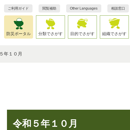
ご利用ガイド
閲覧補助
Other Languages
相談窓口
防災ポータル
分類でさがす
目的でさがす
組織でさがす
５年１０月
本
文
令和５年１０月