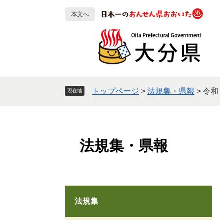
ペ
メ
本文へ
ー
ニ
ジ
ュ
の
ー
先
を
頭
飛
で
ば
す
し
トップページ
>
法規集・県報
>
令和
現在地
。
て
本
文
へ
法規集・県報
法規集