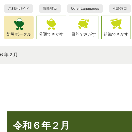
ご利用ガイド
閲覧補助
Other Languages
相談窓口
防災ポータル
分類でさがす
目的でさがす
組織でさがす
６年２月
本
文
令和６年２月