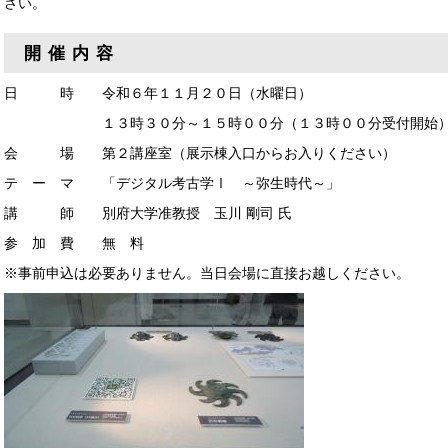
さい。
開 催 内 容
日 時 令和６年１１月２０日（水曜日）
１３時３０分～１５時００分（１３時００分受付開始
会 場 第２講座室（展示棟入口からお入りください）
テ ー マ 「デジタル考古学Ⅰ ～弥生時代～」
講 師 別府大学准教授 玉川 剛司 氏
参 加 費 無 料
※事前申込は必要ありません。当日会場に直接お越しください。