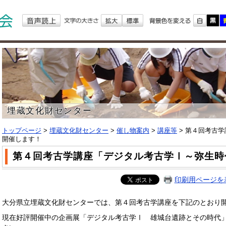
埋蔵文化財センター
トップページ
>
埋蔵文化財センター
>
催し物案内
>
講座等
>
第４回考古学
開催します！
第４回考古学講座「デジタル考古学Ⅰ～弥生時
印刷用ページを
大分県立埋蔵文化財センターでは、第４回考古学講座を下記のとおり
現在好評開催中の企画展「デジタル考古学Ⅰ 雄城台遺跡とその時代