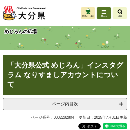
ペ
メ
ー
ニ
ジ
ュ
の
ー
先
を
めじろんの広場
頭
飛
で
ば
す
し
。
て
本
本
「大分県公式 めじろん」インスタグ
文
文
へ
ラム なりすましアカウントについ
て
ページ内目次
ページ番号：0002282804
更新日：2025年7月31日更新