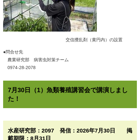
交信攪乱剤（黄円内）の設置
​●問合せ先
農業研究部 病害虫対策チーム
0974-28-2078
7月30日（1）魚類養殖講習会で講演しまし
た！
水産研究部：2097 発信：2026年7月30日 掲
載期限：8月31日​