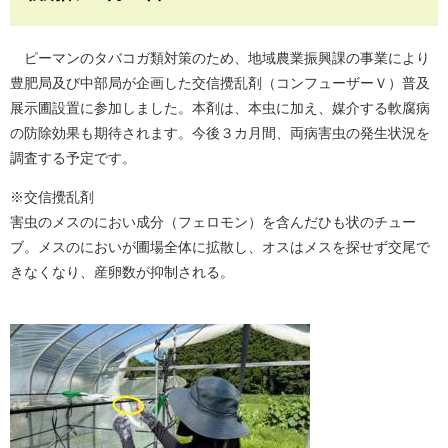
ピーマンのタバコガ類対策のため、地域農業振興課の事業により
豊肥局及び中部局が企画した交信攪乱剤（コンフューザーＶ）普及
展示圃設置に参加しました。本剤は、本虫に加え、媒介する軟腐病
の防除効果も期待されます。今後３カ月間、両病害虫の発生状況を
調査する予定です。
※交信攪乱剤
害虫のメスのにおい成分（フェロモン）を含んだひも状のチュー
ブ。メスのにおいが圃場全体に拡散し、オスはメスを探せず交尾で
きなくなり、産卵数が抑制される。