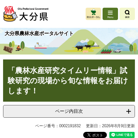
ペ
メ
ー
ニ
ジ
ュ
の
ー
先
を
大分県農林水産ポータルサイト
頭
飛
で
ば
す
し
。
て
本
本
文
「農林水産研究タイムリー情報」試
文
へ
験研究の現場から旬な情報をお届け
します！
ページ内目次
ページ番号：0002191832
更新日：2026年8月9日更新