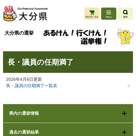
ペ
メ
ー
ニ
ジ
ュ
の
ー
先
を
大分県の選挙
頭
飛
で
ば
す
し
。
て
本
本
長・議員の任期満了
文
文
へ
2026年4月6日更新
長・議員の任期満了一覧表
県内の選挙情報
過去の選挙結果