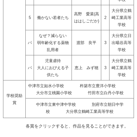
大分県立鶴
高野 愛菜(高
5
働かない若者たち
2
崎工業高等
ははしごだか)
学校
なぜ？減らない
大分県立日
パ
弱年齢化する薬物
渡部 良平
3
出暘谷高等
乱用者
学校
児童虐待
大分県立鶴
パ
大人におびえる子
恵上 みず穂
3
崎工業高等
供たち
学校
中津市立如水小学校 杵築市立豊洋小学校
大分市立桃園小学校 竹田市立白丹小学校
学校奨励
賞
中津市立東中津中学校 別府市立朝日中学
校 大分県立鶴崎工業高等学校
各賞をクリックすると、作品を見ることができます。