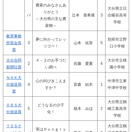
農家のみなさんあ
大分県立日
りがとう
パ
辻本 亜希羅
3
出暘谷高等
～大分県の主な農
学校
産物～
教育事務
夢に向かってレッ
別府市立野
所長会長
3
山本 祐実
5
ツゴー！
口小学校
賞
大分合同
４－２のお手つだ
大分市立桃
2
佐藤 愛夏
4
新聞社賞
い調べ
園小学校
ＮＨＫ大
心の叫びきこえま
中津市立東
分放送局
4
皆森 結衣
1
すか？
中津中学校
賞
大分県立鶴
ＯＢＳ大
どうなるの少子
5
植木 みほ
2
崎工業高等
分放送賞
化！
学校
ＴＯＳテ
大分県立鶴
実はＨｕｎｇｒｙ