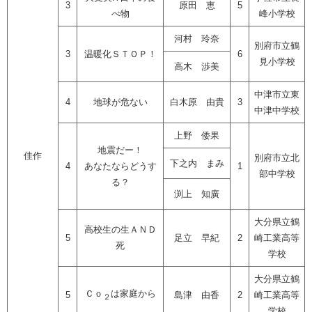
3
原田 恵
5
べ物
峰小学校
河村 玲奈
別府市立鶴
3
温暖化ＳＴＯＰ！
6
見小学校
高木 渉美
中津市立東
4
地球が危ない
白木原 由貴
3
中津中学校
上野 倭果
地震だー！
佳作
別府市立北
下之内 まみ
4
あなたならどうす
1
部中学校
る？
渕上 知廣
大分県立鶴
高校生の生ＡＮＤ
5
足立 早紀
2
崎工業高等
死
学校
大分県立鶴
Ｃｏ
は家庭から
5
島津 由香
2
崎工業高等
２
学校