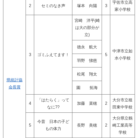
宇佐市立高
2
セミのなき声
塚本 向陽
3
家小学校
宮崎 洋平(崎
は大の部分が
立)
徳永 航大
中津市立如
3
ゴミふえてます！
5
水小学校
羽野 悌慈
松尾 翔太
県統計協
会長賞
園 拓海
「はたらく」って
大分市立稙
4
加藤 菜穂
2
なに??
田東中学校
大分県立鶴
今昔 日本の子ど
5
長野 美穂
2
崎工業高等
もの体力
学校