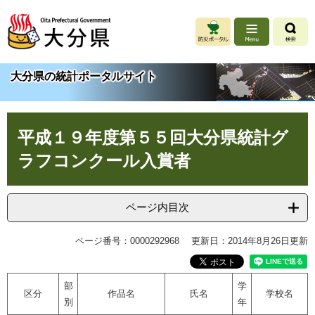
ペ
メ
ー
ニ
ジ
ュ
の
ー
先
を
大分県の統計ポータルサイト
頭
飛
で
ば
す
し
本
。
て
平成１９年度第５５回大分県統計グ
文
本
文
ラフコンクール入賞者
へ
ページ内目次
ページ番号：0000292968
更新日：2014年8月26日更新
部
学
区分
作品名
氏名
学校名
別
年