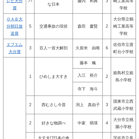
レビ大分
パ
藤内 和典
3
崎工業高等
な日本
賞
学校
ＯＡＢ大
大分県立鶴
分朝日放
5
交通事故の現状
森田 慶賢
2
崎工業高等
送賞
学校
エフエム
佐伯市立渡
3
百人一首大解剖
久留米 由唯
6
大分賞
町台小学校
藤本 楓
姫島村立姫
入江 裕介
1
ひめしま大すき
2
島小学校
寺下 海斗
国東市立西
2
西むさし今昔
渕上 真由子
3
武蔵小学校
大分市立桃
2
好きな物調べ
中家 萌瑛
4
園小学校
大丈夫!?日本の食
宇佐市立長