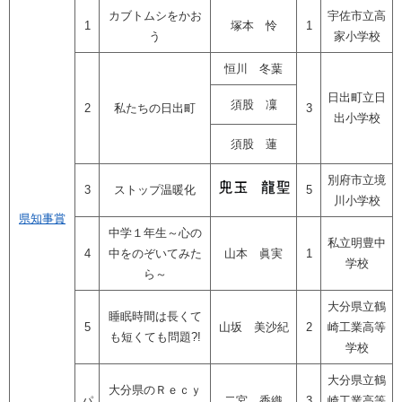
カブトムシをかお
宇佐市立高
1
塚本 怜
1
う
家小学校
恒川 冬葉
日出町立日
須股 凜
2
私たちの日出町
3
出小学校
須股 蓮
別府市立境
3
ストップ温暖化
5
川小学校
県知事賞
中学１年生～心の
私立明豊中
4
中をのぞいてみた
山本 眞実
1
学校
ら～
大分県立鶴
睡眠時間は長くて
5
山坂 美沙紀
2
崎工業高等
も短くても問題?!
学校
大分県立鶴
大分県のＲｅｃｙ
パ
二宮 香織
3
崎工業高等