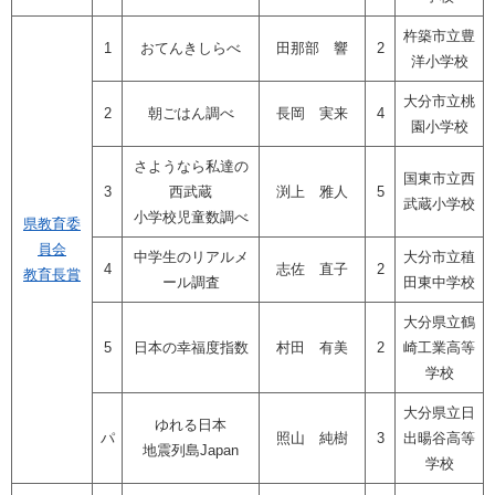
杵築市立豊
1
おてんきしらべ
田那部 響
2
洋小学校
大分市立桃
2
朝ごはん調べ
長岡 実来
4
園小学校
さようなら私達の
国東市立西
3
西武蔵
渕上 雅人
5
武蔵小学校
小学校児童数調べ
県教育委
員会
中学生のリアルメ
大分市立稙
4
志佐 直子
2
教育長賞
ール調査
田東中学校
大分県立鶴
5
日本の幸福度指数
村田 有美
2
崎工業高等
学校
大分県立日
ゆれる日本
パ
照山 純樹
3
出暘谷高等
地震列島Japan
学校