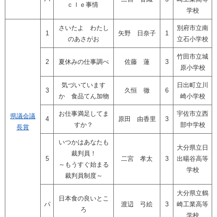
ｃｌｅ事情
学校
さいたよ わたし
別府市立南
1
矢野 日奈子
1
のあさがお
立石小学校
竹田市立城
2
夏休みの仕事調べ
佐藤 蓮
3
原小学校
気づいています
日出町立川
3
久恒 徹
6
か 食品てん加物
崎小学校
お仕事満足してま
宇佐市立西
県議会議
4
原田 由香里
3
すか？
部中学校
長賞
いつかはあなたも
大分県立日
裁判員！
5
二宮 孝太
3
出暘谷高等
～もうすぐ始まる
学校
裁判員制度～
大分県立鶴
日本食の良いとこ
パ
渡辺 弓絵
3
崎工業高等
ろ
学校