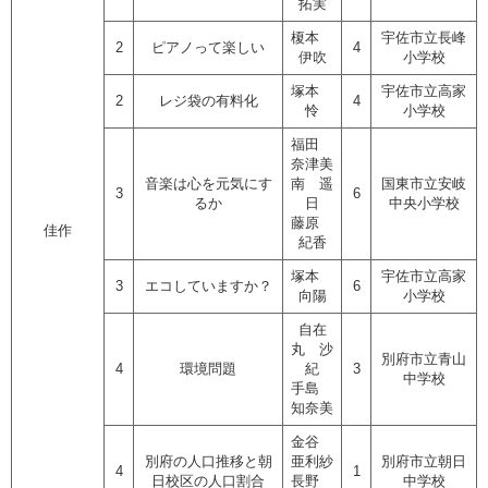
拓実
榎本
宇佐市立長峰
2
ピアノって楽しい
4
伊吹
小学校
塚本
宇佐市立高家
2
レジ袋の有料化
4
怜
小学校
福田
奈津美
音楽は心を元気にす
南 遥
国東市立安岐
3
6
るか
日
中央小学校
藤原
佳作
紀香
塚本
宇佐市立高家
3
エコしていますか？
6
向陽
小学校
自在
丸 沙
別府市立青山
4
環境問題
紀
3
中学校
手島
知奈美
金谷
別府の人口推移と朝
亜利紗
別府市立朝日
4
1
日校区の人口割合
長野
中学校