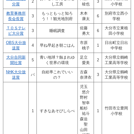
2
3
分賞
し工房
稜也
小学校
教育事務所
もっともっと知ろ
木本
別府市立西小
3
6
長会長賞
う！！観光地別府
康太
学校
ＴＯＳテレ
佐藤
大分市立東稙
3
睡眠調査
6
ビ大分賞
勇大
田小学校
OBS大分放
市原
日出町立日出
4
早ね早起き朝ごはん
1
送賞
桃子
中学校
大分合同新
青い地球？蝕まれゆ
足立
大分県立鶴崎
5
2
聞社賞
く世界の環境
愛美
工業高等学校
NHK大分放
自給率これでいい
古森
大分県立鶴崎
パ
3
送賞
の？
奈津衣
工業高等学校
児玉
悠介
野村
智幸
船杉
竹田市立豊岡
1
すきなあそびしらべ
1
祐斗
小学校
森迫
聖
山田