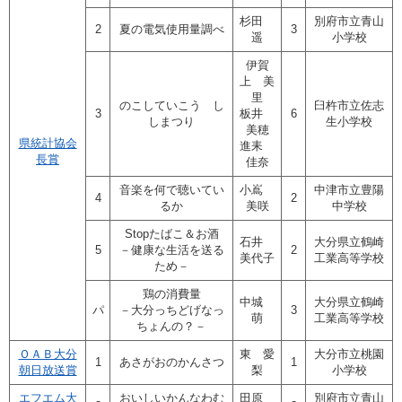
杉田
別府市立青山
2
夏の電気使用量調べ
3
遥
小学校
伊賀
上 美
里
のこしていこう し
臼杵市立佐志
3
板井
6
しまつり
生小学校
美穂
県統計協会
進耒
長賞
佳奈
音楽を何で聴いてい
小嶌
中津市立豊陽
4
2
るか
美咲
中学校
Stopたばこ＆お酒
石井
大分県立鶴崎
5
－健康な生活を送る
2
美代子
工業高等学校
ため－
鶏の消費量
中城
大分県立鶴崎
パ
－大分っちどげなっ
3
萌
工業高等学校
ちょんの？－
ＯＡＢ大分
東 愛
大分市立桃園
1
あさがおのかんさつ
1
朝日放送賞
梨
小学校
エフエム大
おいしいかんなわむ
田原
別府市立青山