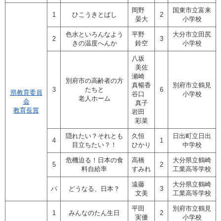
岡野
国東市立富来
1
ひこうきとばし
2
晏大
小学校
色水といろんなよう
平野
大分市立田尻
2
3
きの温度へんか
鈴空
小学校
八坂
美佐
瀬崎
別府市の高齢者の方
真暢香
別府市立鶴見
3
たちと
6
県教育委員
谷口
小学校
老人ホーム
会
真子
教育長賞
岩田
彩菜
隠れたい？それとも
久恒
日出町立日出
4
1
目立ちたい？！
ひかり
中学校
危機迫る！日本の食
高橋
大分県立鶴崎
5
2
料自給率
すみれ
工業高等学校
遠藤
大分県立鶴崎
パ
どうなる、日本？
3
文美
工業高等学校
平田
別府市立鶴見
1
みんなのたん生日
2
実優
小学校