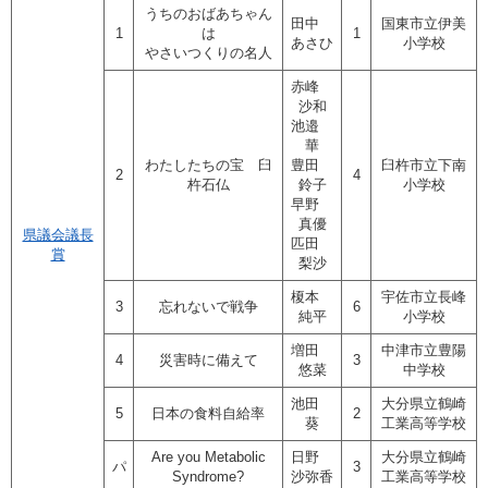
うちのおばあちゃん
田中
国東市立伊美
1
は
1
あさひ
小学校
やさいつくりの名人
赤峰
沙和
池邉
華
わたしたちの宝 臼
豊田
臼杵市立下南
2
4
杵石仏
鈴子
小学校
早野
真優
県議会議長
匹田
賞
梨沙
榎本
宇佐市立長峰
3
忘れないで戦争
6
純平
小学校
増田
中津市立豊陽
4
災害時に備えて
3
悠菜
中学校
池田
大分県立鶴崎
5
日本の食料自給率
2
葵
工業高等学校
Are you Metabolic
日野
大分県立鶴崎
パ
3
Syndrome?
沙弥香
工業高等学校