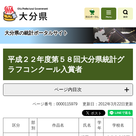
ペ
メ
ー
ニ
ジ
ュ
の
ー
先
を
大分県の統計ポータルサイト
頭
飛
で
ば
す
し
本
。
て
平成２２年度第５８回大分県統計グ
文
本
文
ラフコンクール入賞者
へ
ページ内目次
ページ番号：0000115979
更新日：2012年3月22日更新
部
学
区分
作品名
氏名
学校名
別
年