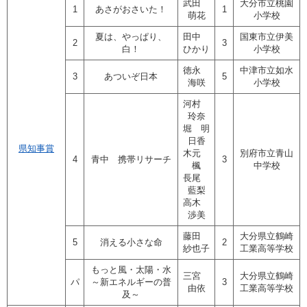
武田
大分市立桃園
1
あさがおさいた！
1
萌花
小学校
夏は、やっぱり、
田中
国東市立伊美
2
3
白！
ひかり
小学校
徳永
中津市立如水
3
あついぞ日本
5
海咲
小学校
河村
玲奈
堀 明
日香
県知事賞
木元
別府市立青山
4
青中 携帯リサーチ
3
楓
中学校
長尾
藍梨
高木
渉美
藤田
大分県立鶴崎
5
消える小さな命
2
紗也子
工業高等学校
もっと風・太陽・水
三宮
大分県立鶴崎
パ
～新エネルギーの普
3
由依
工業高等学校
及～