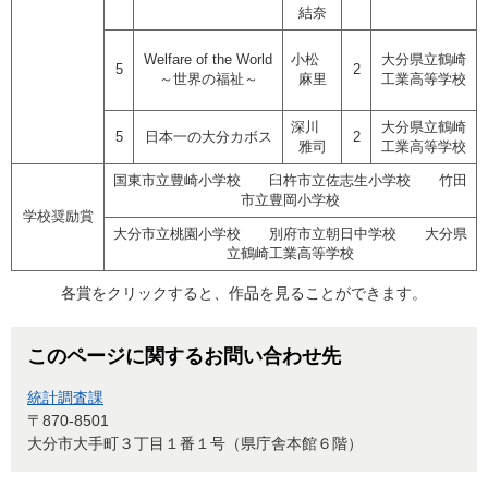
結奈
Welfare of the World
小松
大分県立鶴崎
5
2
～世界の福祉～
麻里
工業高等学校
深川
大分県立鶴崎
5
日本一の大分カボス
2
雅司
工業高等学校
国東市立豊崎小学校 臼杵市立佐志生小学校 竹田
市立豊岡小学校
学校奨励賞
大分市立桃園小学校 別府市立朝日中学校 大分県
立鶴崎工業高等学校
各賞をクリックすると、作品を見ることができます。
このページに関するお問い合わせ先
統計調査課
〒870-8501
大分市大手町３丁目１番１号（県庁舎本館６階）