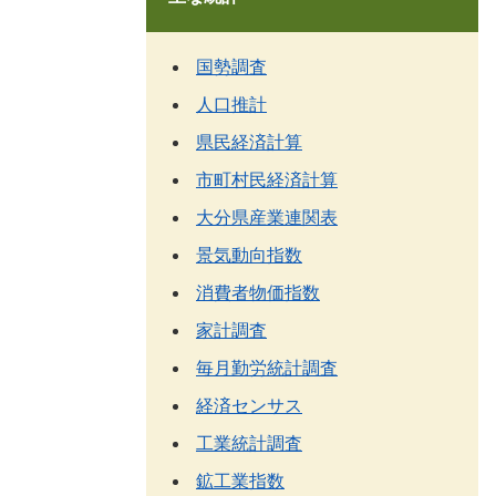
国勢調査
人口推計
県民経済計算
市町村民経済計算
大分県産業連関表
景気動向指数
消費者物価指数
家計調査
毎月勤労統計調査
経済センサス
工業統計調査
鉱工業指数