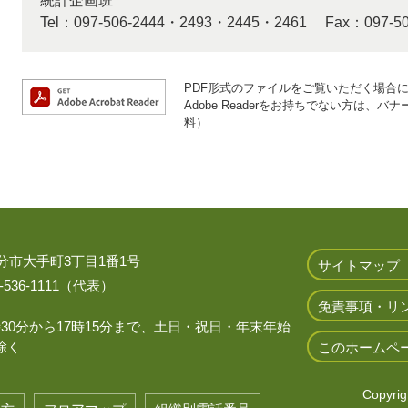
統計企画班
Tel：097-506-2444・2493・2445・2461
Fax：097-50
PDF形式のファイルをご覧いただく場合には、
Adobe Readerをお持ちでない方は
料）
 大分市大手町3丁目1番1号
サイトマップ
536-1111（代表）
免責事項・リ
時30分から17時15分まで、土日・祝日・年末年始
除く
このホームペ
Copyrigh