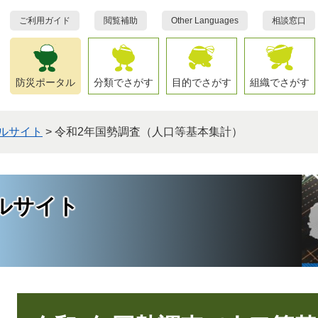
ご利用ガイド
閲覧補助
Other Languages
相談窓口
防災ポータル
分類でさがす
目的でさがす
組織でさがす
ルサイト
>
令和2年国勢調査（人口等基本集計）
ルサイト
本