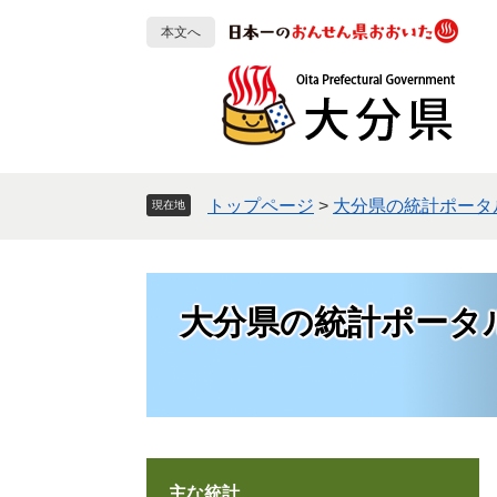
ペ
メ
本文へ
ー
ニ
ジ
ュ
の
ー
先
を
頭
飛
で
ば
す
し
トップページ
>
大分県の統計ポータ
現在地
。
て
本
文
へ
大分県の統計ポータ
主な統計