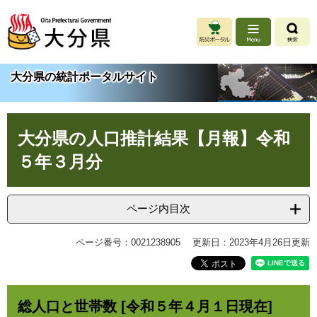
ペ
メ
ー
ニ
ジ
ュ
の
ー
先
を
大分県の統計ポータルサイト
頭
飛
で
ば
す
し
本
。
て
大分県の人口推計結果【月報】令和
文
本
文
５年３月分
へ
ページ内目次
ページ番号：0021238905
更新日：2023年4月26日更新
総人口と世帯数 [令和５年４月１日現在]